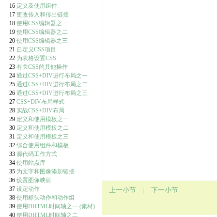
16
定义及使用组件
17
更改传入和传出链接
18
使用CSS编辑器之一
19
使用CSS编辑器之二
20
使用CSS编辑器之三
21
自定义CSS项目
22
为表格设置CSS
23
有关CSS的其他操作
24
通过CSS+DIV进行布局之一
25
通过CSS+DIV进行布局之二
26
通过CSS+DIV进行布局之三
27
CSS+DIV布局样式
28
实战CSS+DIV布局
29
定义和使用模板之一
30
定义和使用模板之二
31
定义和使用模板之三
32
综合使用组件和模板
33
源代码工作方式
34
使用站点库
35
为文字和图像添加链接
36
设置图像映射
37
设定动作
上一小节
|
下一小节
38
使用标头动作和动作组
39
使用DHTML时间轴之一
(素材)
40
使用DHTML时间轴之二