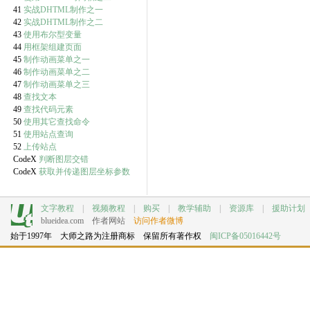
41
实战DHTML制作之一
42
实战DHTML制作之二
43
使用布尔型变量
44
用框架组建页面
45
制作动画菜单之一
46
制作动画菜单之二
47
制作动画菜单之三
48
查找文本
49
查找代码元素
50
使用其它查找命令
51
使用站点查询
52
上传站点
CodeX
判断图层交错
CodeX
获取并传递图层坐标参数
文字教程
|
视频教程
|
购买
|
教学辅助
|
资源库
|
援助计划
blueidea.com
作者网站
访问作者微博
始于1997年 大师之路为注册商标 保留所有著作权
闽ICP备05016442号