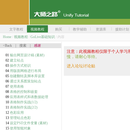
文字教程
视频教程
购买
教学辅助
资源库
援助计划
Home
/
视频教程
/
GoLive基础知识
/ 内容
<Back
|
搜索
|
感谢
注意：此视频教程仅限于个人学习
01
输出网页设计稿
(素材)
慢，请耐心等待。
02
建立站点
03
操作方式初识
进入论坛讨论贴
04
用版面网格进行布局
05
创建翻转及脚本库设置
06
通过关系图策划站点
07
使用表格
08
表格的控制和嵌套
09
应用表样式和表数据处理
10
表格制作实战(1/2)
11
表格制作实战(2/2)
12
色彩应用
13
管理站点色彩
14
设定PSD文件变量
(素材)
15
使用智能对象