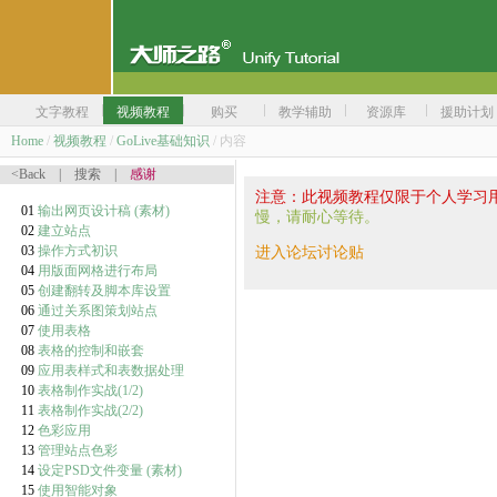
文字教程
视频教程
购买
教学辅助
资源库
援助计划
Home
/
视频教程
/
GoLive基础知识
/ 内容
<Back
|
搜索
|
感谢
注意：此视频教程仅限于个人学习
01
输出网页设计稿
(素材)
慢，请耐心等待。
02
建立站点
03
操作方式初识
进入论坛讨论贴
04
用版面网格进行布局
05
创建翻转及脚本库设置
06
通过关系图策划站点
07
使用表格
08
表格的控制和嵌套
09
应用表样式和表数据处理
10
表格制作实战(1/2)
11
表格制作实战(2/2)
12
色彩应用
13
管理站点色彩
14
设定PSD文件变量
(素材)
15
使用智能对象