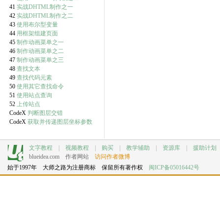
41
实战DHTML制作之一
42
实战DHTML制作之二
43
使用布尔型变量
44
用框架组建页面
45
制作动画菜单之一
46
制作动画菜单之二
47
制作动画菜单之三
48
查找文本
49
查找代码元素
50
使用其它查找命令
51
使用站点查询
52
上传站点
CodeX
判断图层交错
CodeX
获取并传递图层坐标参数
文字教程
|
视频教程
|
购买
|
教学辅助
|
资源库
|
援助计划
blueidea.com
作者网站
访问作者微博
始于1997年 大师之路为注册商标 保留所有著作权
闽ICP备05016442号