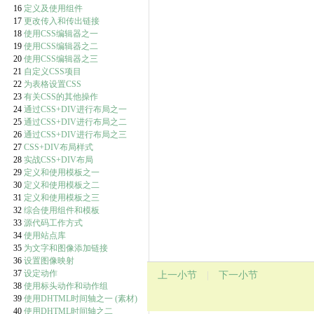
16
定义及使用组件
17
更改传入和传出链接
18
使用CSS编辑器之一
19
使用CSS编辑器之二
20
使用CSS编辑器之三
21
自定义CSS项目
22
为表格设置CSS
23
有关CSS的其他操作
24
通过CSS+DIV进行布局之一
25
通过CSS+DIV进行布局之二
26
通过CSS+DIV进行布局之三
27
CSS+DIV布局样式
28
实战CSS+DIV布局
29
定义和使用模板之一
30
定义和使用模板之二
31
定义和使用模板之三
32
综合使用组件和模板
33
源代码工作方式
34
使用站点库
35
为文字和图像添加链接
36
设置图像映射
37
设定动作
上一小节
|
下一小节
38
使用标头动作和动作组
39
使用DHTML时间轴之一
(素材)
40
使用DHTML时间轴之二