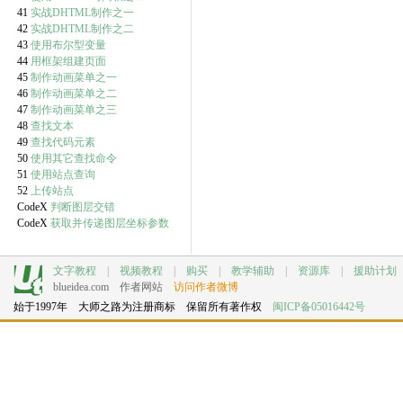
41
实战DHTML制作之一
42
实战DHTML制作之二
43
使用布尔型变量
44
用框架组建页面
45
制作动画菜单之一
46
制作动画菜单之二
47
制作动画菜单之三
48
查找文本
49
查找代码元素
50
使用其它查找命令
51
使用站点查询
52
上传站点
CodeX
判断图层交错
CodeX
获取并传递图层坐标参数
文字教程
|
视频教程
|
购买
|
教学辅助
|
资源库
|
援助计划
blueidea.com
作者网站
访问作者微博
始于1997年 大师之路为注册商标 保留所有著作权
闽ICP备05016442号