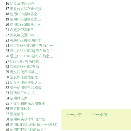
16
定义及使用组件
17
更改传入和传出链接
18
使用CSS编辑器之一
19
使用CSS编辑器之二
20
使用CSS编辑器之三
21
自定义CSS项目
22
为表格设置CSS
23
有关CSS的其他操作
24
通过CSS+DIV进行布局之一
25
通过CSS+DIV进行布局之二
26
通过CSS+DIV进行布局之三
27
CSS+DIV布局样式
28
实战CSS+DIV布局
29
定义和使用模板之一
30
定义和使用模板之二
31
定义和使用模板之三
32
综合使用组件和模板
33
源代码工作方式
34
使用站点库
35
为文字和图像添加链接
36
设置图像映射
37
设定动作
上一小节
|
下一小节
38
使用标头动作和动作组
39
使用DHTML时间轴之一
(素材)
40
使用DHTML时间轴之二