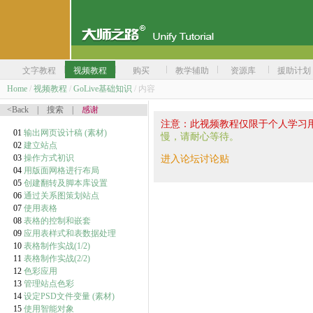
文字教程
视频教程
购买
教学辅助
资源库
援助计划
Home
/
视频教程
/
GoLive基础知识
/ 内容
<Back
|
搜索
|
感谢
注意：此视频教程仅限于个人学习
01
输出网页设计稿
(素材)
慢，请耐心等待。
02
建立站点
03
操作方式初识
进入论坛讨论贴
04
用版面网格进行布局
05
创建翻转及脚本库设置
06
通过关系图策划站点
07
使用表格
08
表格的控制和嵌套
09
应用表样式和表数据处理
10
表格制作实战(1/2)
11
表格制作实战(2/2)
12
色彩应用
13
管理站点色彩
14
设定PSD文件变量
(素材)
15
使用智能对象