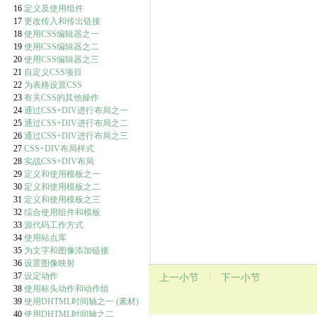
16
定义及使用组件
17
更改传入和传出链接
18
使用CSS编辑器之一
19
使用CSS编辑器之二
20
使用CSS编辑器之三
21
自定义CSS项目
22
为表格设置CSS
23
有关CSS的其他操作
24
通过CSS+DIV进行布局之一
25
通过CSS+DIV进行布局之二
26
通过CSS+DIV进行布局之三
27
CSS+DIV布局样式
28
实战CSS+DIV布局
29
定义和使用模板之一
30
定义和使用模板之二
31
定义和使用模板之三
32
综合使用组件和模板
33
源代码工作方式
34
使用站点库
35
为文字和图像添加链接
36
设置图像映射
37
设定动作
上一小节
|
下一小节
38
使用标头动作和动作组
39
使用DHTML时间轴之一
(素材)
40
使用DHTML时间轴之二