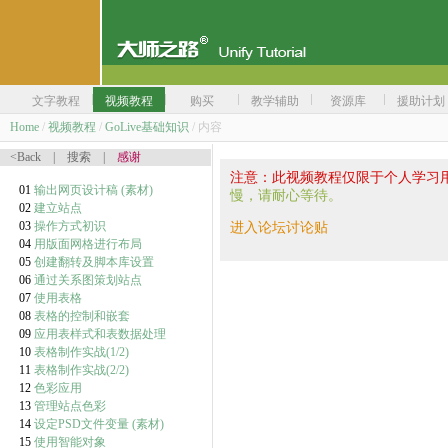
文字教程
视频教程
购买
教学辅助
资源库
援助计划
Home
/
视频教程
/
GoLive基础知识
/ 内容
<Back
|
搜索
|
感谢
注意：此视频教程仅限于个人学习
01
输出网页设计稿
(素材)
慢，请耐心等待。
02
建立站点
03
操作方式初识
进入论坛讨论贴
04
用版面网格进行布局
05
创建翻转及脚本库设置
06
通过关系图策划站点
07
使用表格
08
表格的控制和嵌套
09
应用表样式和表数据处理
10
表格制作实战(1/2)
11
表格制作实战(2/2)
12
色彩应用
13
管理站点色彩
14
设定PSD文件变量
(素材)
15
使用智能对象