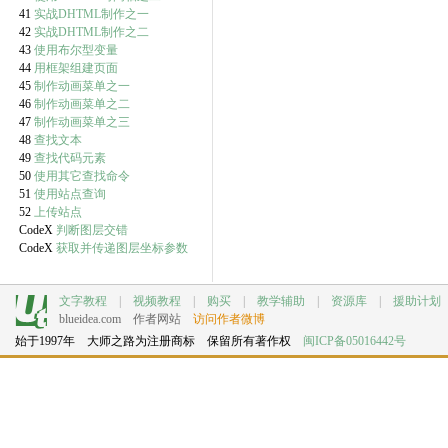
41
实战DHTML制作之一
42
实战DHTML制作之二
43
使用布尔型变量
44
用框架组建页面
45
制作动画菜单之一
46
制作动画菜单之二
47
制作动画菜单之三
48
查找文本
49
查找代码元素
50
使用其它查找命令
51
使用站点查询
52
上传站点
CodeX
判断图层交错
CodeX
获取并传递图层坐标参数
文字教程
|
视频教程
|
购买
|
教学辅助
|
资源库
|
援助计划
blueidea.com
作者网站
访问作者微博
始于1997年 大师之路为注册商标 保留所有著作权
闽ICP备05016442号