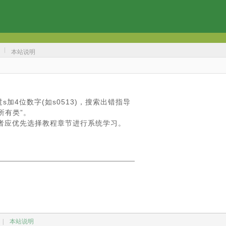
本站说明
s加4位数字(如s0513)，搜索出错指导
所有类”。
者应优先选择教程章节进行系统学习。
|
本站说明