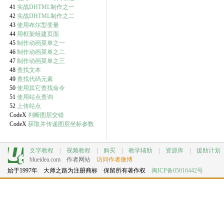
41
实战DHTML制作之一
42
实战DHTML制作之二
43
使用布尔型变量
44
用框架组建页面
45
制作动画菜单之一
46
制作动画菜单之二
47
制作动画菜单之三
48
查找文本
49
查找代码元素
50
使用其它查找命令
51
使用站点查询
52
上传站点
CodeX
判断图层交错
CodeX
获取并传递图层坐标参数
文字教程
|
视频教程
|
购买
|
教学辅助
|
资源库
|
援助计划
blueidea.com
作者网站
访问作者微博
始于1997年 大师之路为注册商标 保留所有著作权
闽ICP备05016442号