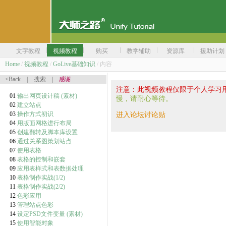
文字教程
视频教程
购买
教学辅助
资源库
援助计划
Home
/
视频教程
/
GoLive基础知识
/ 内容
<Back
|
搜索
|
感谢
注意：此视频教程仅限于个人学习
01
输出网页设计稿
(素材)
慢，请耐心等待。
02
建立站点
03
操作方式初识
进入论坛讨论贴
04
用版面网格进行布局
05
创建翻转及脚本库设置
06
通过关系图策划站点
07
使用表格
08
表格的控制和嵌套
09
应用表样式和表数据处理
10
表格制作实战(1/2)
11
表格制作实战(2/2)
12
色彩应用
13
管理站点色彩
14
设定PSD文件变量
(素材)
15
使用智能对象