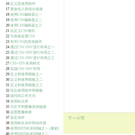
16
定义及使用组件
17
更改传入和传出链接
18
使用CSS编辑器之一
19
使用CSS编辑器之二
20
使用CSS编辑器之三
21
自定义CSS项目
22
为表格设置CSS
23
有关CSS的其他操作
24
通过CSS+DIV进行布局之一
25
通过CSS+DIV进行布局之二
26
通过CSS+DIV进行布局之三
27
CSS+DIV布局样式
28
实战CSS+DIV布局
29
定义和使用模板之一
30
定义和使用模板之二
31
定义和使用模板之三
32
综合使用组件和模板
33
源代码工作方式
34
使用站点库
35
为文字和图像添加链接
36
设置图像映射
37
设定动作
下一小节
38
使用标头动作和动作组
39
使用DHTML时间轴之一
(素材)
40
使用DHTML时间轴之二