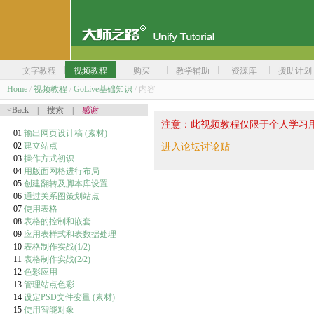
文字教程
视频教程
购买
教学辅助
资源库
援助计划
Home
/
视频教程
/
GoLive基础知识
/ 内容
<Back
|
搜索
|
感谢
注意：此视频教程仅限于个人学习
01
输出网页设计稿
(素材)
02
建立站点
进入论坛讨论贴
03
操作方式初识
04
用版面网格进行布局
05
创建翻转及脚本库设置
06
通过关系图策划站点
07
使用表格
08
表格的控制和嵌套
09
应用表样式和表数据处理
10
表格制作实战(1/2)
11
表格制作实战(2/2)
12
色彩应用
13
管理站点色彩
14
设定PSD文件变量
(素材)
15
使用智能对象