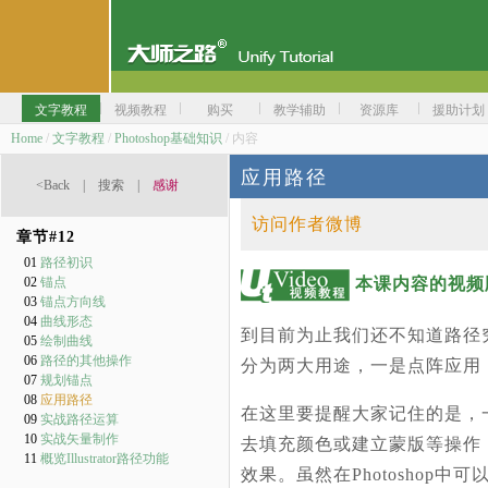
文字教程
视频教程
购买
教学辅助
资源库
援助计划
Home
/
文字教程
/
Photoshop基础知识
/ 内容
应用路径
<Back
|
搜索
|
感谢
访问作者微博
章节#
12
01
路径初识
本课内容的视频
02
锚点
03
锚点方向线
04
曲线形态
到目前为止我们还不知道路径
05
绘制曲线
06
路径的其他操作
分为两大用途，一是点阵应用
07
规划锚点
08
应用路径
在这里要提醒大家记住的是，
09
实战路径运算
10
实战矢量制作
去填充颜色或建立蒙版等操作
11
概览Illustrator路径功能
效果。虽然在Photoshop中