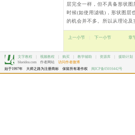
层完全一样，但不具备形状图
时候(如使用滤镜)，形状图
的机会并不多。所以从理论及
上一小节
|
下一小节
章
文字教程
|
视频教程
|
购买
|
教学辅助
|
资源库
|
援助计划
blueidea.com
作者网站
访问作者微博
始于1997年 大师之路为注册商标 保留所有著作权
闽ICP备05016442号