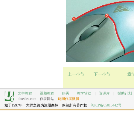
上一小节
|
下一小节
章
文字教程
|
视频教程
|
购买
|
教学辅助
|
资源库
|
援助计划
blueidea.com
作者网站
访问作者微博
始于1997年 大师之路为注册商标 保留所有著作权
闽ICP备05016442号