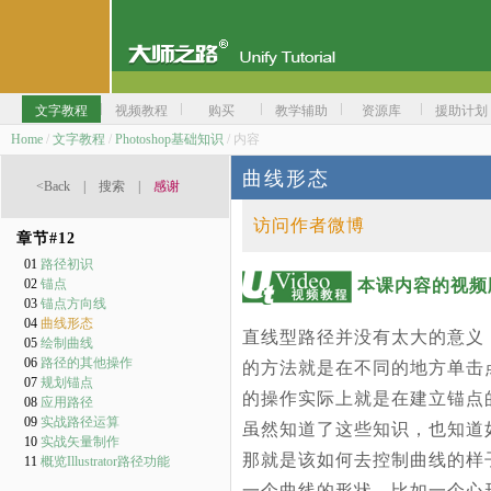
文字教程
视频教程
购买
教学辅助
资源库
援助计划
Home
/
文字教程
/
Photoshop基础知识
/ 内容
曲线形态
<Back
|
搜索
|
感谢
访问作者微博
章节#
12
01
路径初识
本课内容的视频
02
锚点
03
锚点方向线
04
曲线形态
直线型路径并没有太大的意义
05
绘制曲线
06
路径的其他操作
的方法就是在不同的地方单击
07
规划锚点
的操作实际上就是在建立锚点
08
应用路径
09
实战路径运算
虽然知道了这些知识，也知道
10
实战矢量制作
那就是该如何去控制曲线的样
11
概览Illustrator路径功能
一个曲线的形状，比如一个心