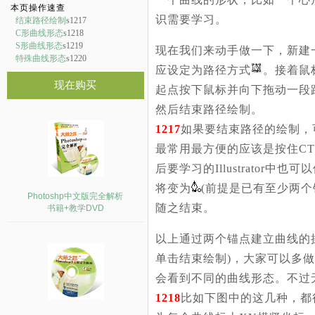
本页操作速查
识需要学习。
结束路径绘制
s1217
C形曲线形态
s1218
S形曲线形态
s1219
现在我们来动手做一下，新建
特殊曲线形态
s1220
应设定为路径方式
。接着鼠
现在购买
起点按下鼠标并向下拖动一段
然后结束路径绘制。
1217
如果要结束路径的绘制，
最常用最方便的应该是按住CT
后要学习的Illustrato
将变为
(前提是已有至少两
Photoshp中文版完全解析
随之结束。
书籍+教学DVD
以上通过两个锚点建立曲线的
单击结束绘制)，大家可以多
会看到不同的曲线形态。不过
1218
比如下图中的这几种，都