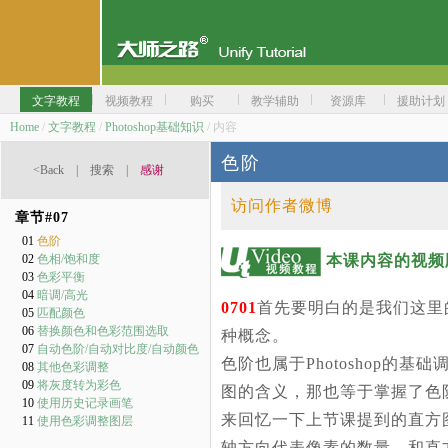
文字教程
视频教程
购买
教学辅助
资源库
援助计划
Home
/
文字教程
/
Photoshop基础知识
/ 内容
色阶
<Back
|
搜索
|
感谢
访问作者微博
章节#
07
01
色阶
本课内容的视频
02
色相/饱和度
03
色彩平衡
04
暗调/高光
0701
首先要明白的是我们这里
05
匹配颜色
06
替换颜色和色彩范围选取
种概念。
07
自动色阶/自动对比度/自动颜色
色阶也属于Photoshop
08
其他色彩调整
09
将灰度转为彩色
图的含义，那也等于掌握了色
10
使用历史记录画笔
来回忆一下上节课提到的直方图
11
使用色彩调整图层
轴方向代表像素的数量。和直