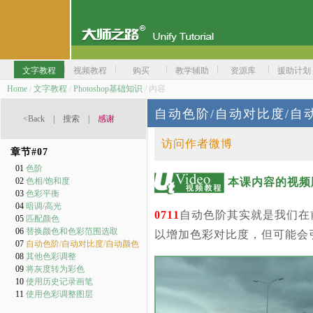
文字教程
视频教程
购买
教学辅助
资源库
援助计划
Home
/
文字教程
/
Photoshop基础知识
/ 内容
自动色阶/自动对比度/自
<Back
|
搜索
|
感谢
访问作者微博
章节#
07
01
色阶
本课内容的视频
02
色相/饱和度
03
色彩平衡
04
暗调/高光
0711
自动色阶其实就是我们在
05
匹配颜色
06
替换颜色和色彩范围选取
以增加色彩对比度，但可能会
07
自动色阶/自动对比度/自动颜色
08
其他色彩调整
09
将灰度转为彩色
10
使用历史记录画笔
11
使用色彩调整图层