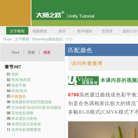
文字教程
视频教程
购买
教学辅助
资源库
援助计划
Home
/
文字教程
/
Photoshop基础知识
/ 内容
匹配颜色
<Back
|
搜索
|
感谢
访问作者微博
章节#
07
01
色阶
本课内容的视频
02
色相/饱和度
03
色彩平衡
04
暗调/高光
0708
虽然通过曲线或色彩平衡
05
匹配颜色
06
替换颜色和色彩范围选取
别是在色调相差比较大的情况下。
07
自动色阶/自动对比度/自动颜色
多幅RGB模式(CMYK模式
08
其他色彩调整
09
将灰度转为彩色
10
使用历史记录画笔
11
使用色彩调整图层