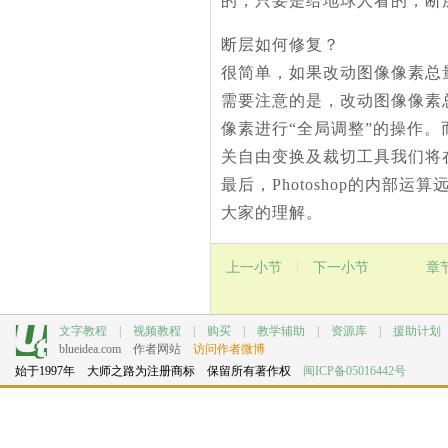
的，只要是给地球人看的，断
断层如何修复？
很简单，如果改动图像像素总量
需要注意的是，改动图像像素总
像素进行“全局调整”的操作。
关自由变换及裁切工具我们将
最后，Photoshop的内
大家的理解。
上一小节
|
下一小节
章
文字教程
|
视频教程
|
购买
|
教学辅助
|
资源库
|
援助计划
blueidea.com
作者网站
访问作者微博
始于1997年 大师之路为注册商标 保留所有著作权
闽ICP备05016442号