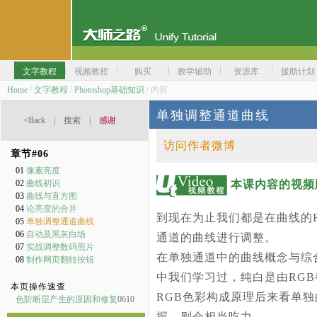
文字教程
视频教程
购买
教学辅助
资源库
援助计划
Home
/
文字教程
/
Photoshop基础知识
/ 内容
单独调整通道曲线
<Back
|
搜索
|
感谢
访问作者微博
章节#
06
01
像素亮度
本课内容的视频
02
曲线初识
03
曲线与直方图
04
论亮度的合并
到现在为止我们都是在曲线的
05
单独调整通道曲线
06
自动及黑灰白场
通道的曲线进行调整。
07
实战调整数码照片
在单独通道中的曲线概念与综
08
制作网页翻转按钮
中我们学习过，纯白是由RG
本页操作速查
RGB色彩构成原理后来看单
色阶断层产生的原因和修复
0610
握，则会相当吃力。