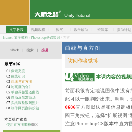
文字教程
视频教程
购买
教学辅助
资源库
援助计划
Home
/
文字教程
/
Photoshop基础知识
/ 内容
曲线与直方图
<Back
|
搜索
|
感谢
访问作者微博
章节#
06
01
像素亮度
本课内容的视频
02
曲线初识
03
曲线与直方图
04
论亮度的合并
前面我很肯定地说图像中没有
05
单独调整通道曲线
06
自动及黑灰白场
此可以一眼判断出来。呵呵，
07
实战调整数码照片
0606
直方图默认是和信息调板
08
制作网页翻转按钮
圆三角按钮，选择“扩展视图”
本页操作速查
注意PhotoshopCS版
使用直方图调板
0606