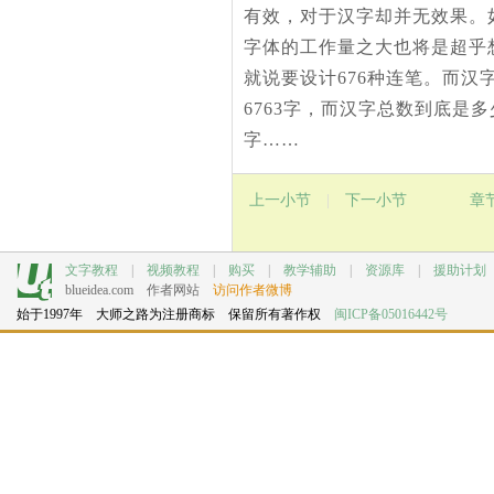
有效，对于汉字却并无效果。
字体的工作量之大也将是超乎想
就说要设计676种连笔。而汉字
6763字，而汉字总数到底是多
字……
上一小节
|
下一小节
章
文字教程
|
视频教程
|
购买
|
教学辅助
|
资源库
|
援助计划
blueidea.com
作者网站
访问作者微博
始于1997年 大师之路为注册商标 保留所有著作权
闽ICP备05016442号