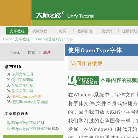
文字教程
视频教程
购买
教学辅助
资源库
援助计划
Home
/
文字教程
/
Photoshop基础知识
/ 内容
使用OpenType字体
<Back
|
搜索
|
感谢
访问作者微博
章节#
10
01
使用文字工具
本课内容的视频
02
使用字符调板
03
区域文字排版
04
路径文字排版
在Windows系统中，字体文
05
使用OpenType字体
06
概览Illustrator文字功能
将字体文件(文件本身或快捷
的，因为我们放大或缩小字号
本页操作速查
我们学习过的点阵图像一样，
选择OpenType字体
1034
应用OpenType字体特殊特征
1035
发展，在Windows3.1时代
体。现在当我们通过Photos