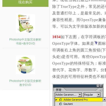
现在购买
除了TrueType之外，常见的还有
及普通打印上，是最常见的。Po
兼容性稍差。而OpenType兼备
等。可以为文字排版添加新的效
1034
如下左图，在字符调板的
Photoshp中文版完全解析
OpenType字体。如果是
图标
书籍+教学DVD
符调板右上角的圆三角按钮(下右
头处)是否可用。有些OpenTy
OpenType的特殊特征为
替代字、花饰字、序数字、分数
体提供的可用特征种类也不相
Photoshp中文版完全解析
教学DVD