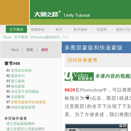
文字教程
视频教程
购买
教学辅助
资源库
援助计划
Home
/
文字教程
/
Photoshop基础知识
/ 内容
多图层蒙版和快速蒙版
<Back
|
搜索
|
感谢
访问作者微博
章节#
08
01
使用自由变换
本课内容的视频
02
蒙版初识
03
建立蒙版
04
修改蒙版
0820
在Photoshop中，
05
渐变及半透明蒙版
06
实战蒙版
标指示为
)点击，图层1就
07
多图层蒙版和快速蒙版
注意图层1的名字下出现了下
08
特殊的蒙版抠图
系。为了方便表述，我们将图
本页操作速查
建立剪贴蒙版
0820
建立多图层公用蒙版
0821