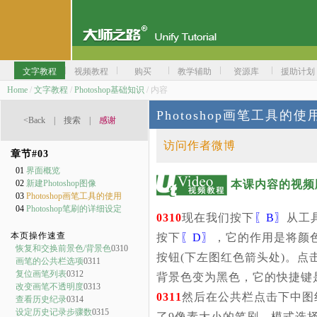
文字教程
视频教程
购买
教学辅助
资源库
援助计划
Home
/
文字教程
/
Photoshop基础知识
/ 内容
Photoshop画笔工具的使
<Back
|
搜索
|
感谢
访问作者微博
章节#
03
01
界面概览
本课内容的视频
02
新建Photoshop图像
03
Photoshop画笔工具的使用
04
Photoshop笔刷的详细设定
0310
现在我们按下
〖B〗
从工
本页操作速查
按下
〖D〗
，它的作用是将颜
恢复和交换前景色/背景色
0310
按钮(下左图红色箭头处)。
画笔的公共栏选项
0311
复位画笔列表
0312
背景色变为黑色，它的快捷键
改变画笔不透明度
0313
0311
然后在公共栏点击下中图
查看历史纪录
0314
设定历史记录步骤数
0315
了9像素大小的笔刷，模式选择