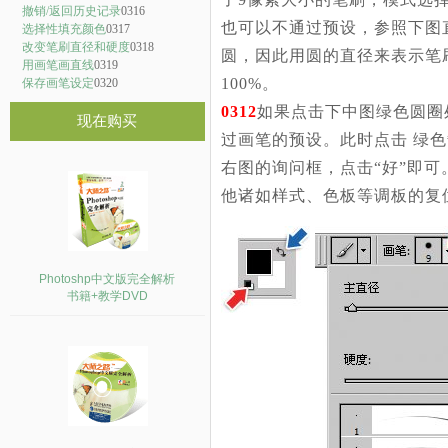
撤销/返回历史记录
0316
也可以不通过预设，参照下图
选择性填充颜色
0317
改变笔刷直径和硬度
0318
圆，因此用圆的直径来表示笔
用画笔画直线
0319
100%。
保存画笔设定
0320
0312
如果点击下中图绿色圆圈
现在购买
过画笔的预设。此时点击 绿
右图的询问框，点击“好”即
他诸如样式、色板等调板的复
Photoshp中文版完全解析
书籍+教学DVD