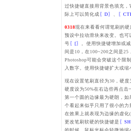
过快捷键直接用背景色填充，
际上可以简化成
〖D〗
、
〖CT
0318
现在来看看何谓笔刷的硬
预设中拉动滑块来改变。也可
号
〖[〗
。使用快捷键增加或减少
间是10，在100~200之间是2
Photoshop可能会突破这
入数字。使用快捷键扩大或缩
现在设置笔刷直径为30，硬度
硬度设为50%在右边些再点
第一个圆的边缘最为硬朗，如
个看起来似乎只用了很小的力
在效果上就表现为边缘的虚化
更改笔刷软硬的快捷键是
〖SH
的时候，鼠标光标会轻微地缩