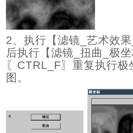
2、执行【滤镜_艺术效
后执行【滤镜_扭曲_极
〖CTRL_F〗重复执行
图。