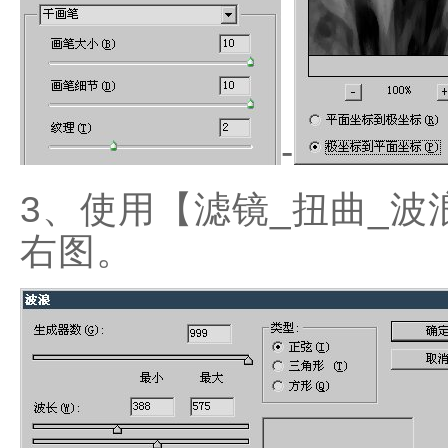
-
3、使用【滤镜_扭曲_
右图。